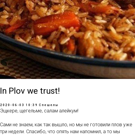
In Plov we trust!
2020-06-03 10:39
Спешелы
Эщкере, щегельме, салам алейкум!
Сами не знаем, как так вышло, но мы не готовили плов уже
три недели. Спасибо, что опять нам напомнил, а то мы