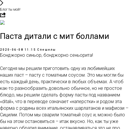
Блог ты мой!
Паста дитали с мит боллами
2020-06-08 11:15
Спешелы
Бонджорно синьор, бонджорно сеньорита!
Сегодня мы решили приготовить одну из любимейших
наших паст – пасту с томатным соусом. Это мы могли бы
есть каждый день, практически в любых объемах. А чтоб
как-то разнообразить довольно обычное, но не простое
блюдо, мы решили сделать форму пасты под названием
«ditali», что в переводе означает «наперстки» и родом эта
форма с родины всех итальянских шарлатанов и мафиози –
Сицилии. Потом мы сварили томатный соус и, можно было
бы на этом остановиться – итак вкусно. Но, как ты уже
наверно обратил внимание, останавливаться это не про