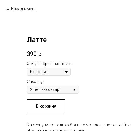
Назад к меню
Латте
390
р.
Хочу выбрать молоко:
Сахарку?
В корзину
Как капучино, только больше молока, а не пены. Нико
Италии, могут отрезать палец.